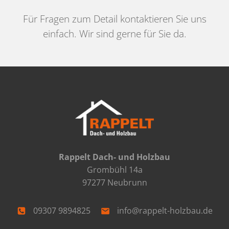
Für Fragen zum Detail kontaktieren Sie uns
einfach. Wir sind gerne für Sie da.
Rappelt Dach- und Holzbau
Grombühl 14a
97277 Neubrunn
09307 9894825
info@rappelt-holzbau.de