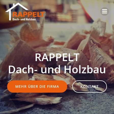
Zum
Inhalt
springen
RAPPELT
Dach- und Holzbau
MEHR ÜBER DIE FIRMA
KONTAKT